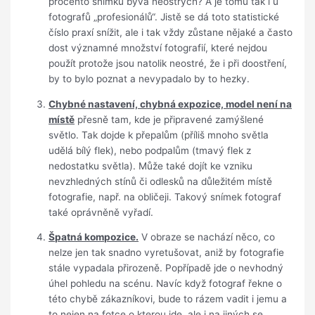
procento snímků bývá neostrých? A je tomu tak i u
fotografů „profesionálů“. Jistě se dá toto statistické
číslo praxí snížit, ale i tak vždy zůstane nějaké a často
dost významné množství fotografií, které nejdou
použít protože jsou natolik neostré, že i při doostření,
by to bylo poznat a nevypadalo by to hezky.
Chybné nastavení, chybná expozice, model není na
místě
přesně tam, kde je připravené zamýšlené
světlo. Tak dojde k přepalům (příliš mnoho světla
udělá bílý flek), nebo podpalům (tmavý flek z
nedostatku světla). Může také dojít ke vzniku
nevzhledných stínů či odlesků na důležitém místě
fotografie, např. na obličeji. Takový snímek fotograf
také oprávněně vyřadí.
Špatná kompozice.
V obraze se nachází něco, co
nelze jen tak snadno vyretušovat, aniž by fotografie
stále vypadala přirozeně. Popřípadě jde o nevhodný
úhel pohledu na scénu. Navíc když fotograf řekne o
této chybě zákazníkovi, bude to rázem vadit i jemu a
to nejen na fotce o kterou jde, ale i na jiných se