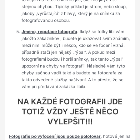
stejnou chybou. Tipický příklad je strom, nebo sloup,
jakoby „vyrůstající“ z hlavy, který je na snímku za
fotografovanou osobou.
Jméno, reputace fotografa
. Ikdyž se fotky líbí vám,
jakožto zákazníkovi, budete je ukazovat svím známím,
mezi nimi může být i někdo, kdo se ve focení vizná,
případně stačí jen nějaký „rýpal“. A pokud mezi
fotografiemi budou i horší snímky, tak tento „rýpal“
upozorní na chyby ve fotografii. Následně vám tyto
chyby začnou vadit také a budete na fotografa za
takto odvedené služby naštvaní. A to přesto, že se
vám při předávání zakázka líbila.
NA KAŽDÉ FOTOGRAFII JDE
TOTIŽ VŽDY JEŠTĚ NĚCO
VYLEPŠIT!!!
Fotografie po vyfocení jsou pouze polotovar
, hotové jen na