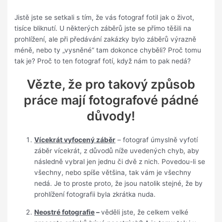
Jistě jste se setkali s tím, že vás fotograf fotil jak o život,
tisíce bliknutí. U některých záběrů jste se přímo těšili na
prohlížení, ale při předávání zakázky bylo záběrů výrazně
méně, nebo ty „vysněné“ tam dokonce chyběli? Proč tomu
tak je? Proč to ten fotograf fotí, když nám to pak nedá?
Vězte, že pro takový způsob
práce mají fotografové pádné
důvody!
Vícekrát vyfocený záběr
– fotograf úmyslně vyfotí
záběr vícekrát, z důvodů níže uvedených chyb, aby
následně vybral jen jednu či dvě z nich. Povedou-li se
všechny, nebo spíše většina, tak vám je všechny
nedá. Je to proste proto, že jsou natolik stejné, že by
prohlížení fotografii byla zkrátka nuda.
Neostré fotografie
–
věděli jste, že celkem velké