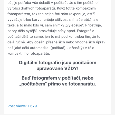
půl, je potřeba vše doladit v počítači. Je s tím počítáno i
výrobci drahých fotoaparátů. Když fotíte kompaktním
fotoaparátem, tak ten nejen fotí sám (exponuje, ostří,
vyvažuje bílou barvu, určuje citlivost snímače atd.), ale
také, a to málo kdo ví, sám snímky „vylepšuje“. Přiostřuje,
barvy dělá sytější, prosvětluje stíny apod. Fotograf v
počítači dělá to samé, jen to má pod kontrolou tím, že to
dělá ručně. Aby dosáhl přesnějších nebo vhodnějších úprav,
než jaké dělá automatika, (počítač) uložená(ý) v těle
kompaktního fotoaparátu.
Digitální fotografie jsou počítačem
upravované VŽDY!
Buď fotografem v počítači, nebo
„počítačem“ přímo ve fotoaparátu.
Post Views:
1 679