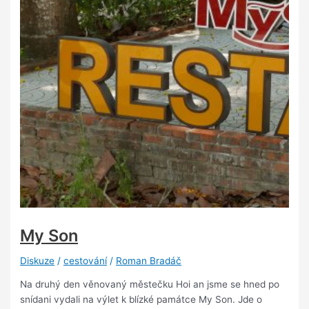
My Son
Diskuze
/
cestování
/
Roman Bradáč
Na druhý den věnovaný městečku Hoi an jsme se hned po
snídani vydali na výlet k blízké památce My Son. Jde o