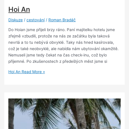
Hoi An
Diskuze
/
cestování
/
Roman Bradáč
Do Hoian jsme přijeli brzy ráno. Paní majitelku hotelu jsme
zřejmě vzbudili, protože na nás ze začátku byla taková
nevrlá a to tu nebývá obvyklé. Taky nás hned kasírovala,
což je také neobvyklé, ale nabídla nám ubytování okamžitě.
Nemuseli jsme tedy čekat na čas check-inu, což bylo
příjemné. Po zkušenostech z předešlých měst jsme si
Hoi An
Read More »