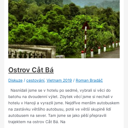
Ostrov Cåt Bá
Diskuze
/
cestování
,
Vietnam 2019
/
Roman Bradáč
Nasnídali jsme se v hotelu po sedmé, vybrali si věci do
batohu na dvoudenní výlet. Zbytek věcí jsme si nechali v
hotelu v Hanoji a vyrazili jsme. Nejdříve menším autobuskem
na zastávku většího autobusu, poté ve větší skupině lidí
autobusem na sever. Tam jsme se jako pěší přepravili
trajektem na ostrov Cåt Bá. Na