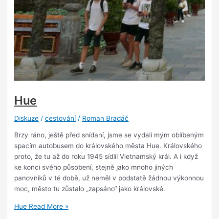
Hue
Diskuze
/
cestování
/
Roman Bradáč
Brzy ráno, ještě před snídaní, jsme se vydali mým oblíbeným
spacím autobusem do královského města Hue. Královského
proto, že tu až do roku 1945 sídlil Vietnamský král. A i když
ke konci svého působení, stejně jako mnoho jiných
panovníků v té době, už neměl v podstatě žádnou výkonnou
moc, město tu zůstalo „zapsáno“ jako královské.
Hue
Read More »