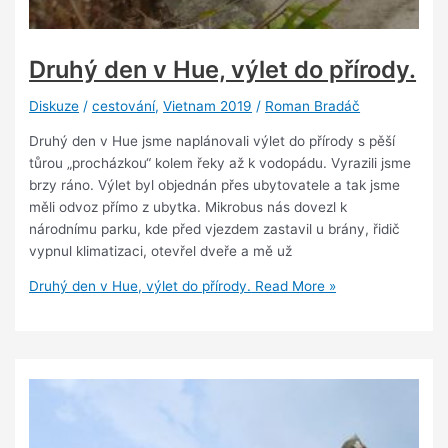
Druhý den v Hue, výlet do přírody.
Diskuze
/
cestování
,
Vietnam 2019
/
Roman Bradáč
Druhý den v Hue jsme naplánovali výlet do přírody s pěší
tůrou „procházkou“ kolem řeky až k vodopádu. Vyrazili jsme
brzy ráno. Výlet byl objednán přes ubytovatele a tak jsme
měli odvoz přímo z ubytka. Mikrobus nás dovezl k
národnímu parku, kde před vjezdem zastavil u brány, řidič
vypnul klimatizaci, otevřel dveře a mě už
Druhý den v Hue, výlet do přírody.
Read More »