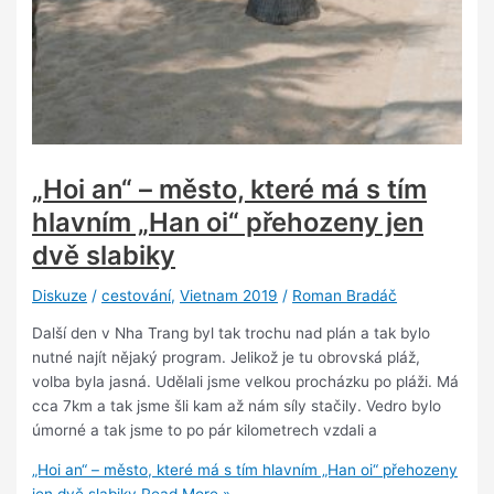
„Hoi an“ – město, které má s tím
hlavním „Han oi“ přehozeny jen
dvě slabiky
Diskuze
/
cestování
,
Vietnam 2019
/
Roman Bradáč
Další den v Nha Trang byl tak trochu nad plán a tak bylo
nutné najít nějaký program. Jelikož je tu obrovská pláž,
volba byla jasná. Udělali jsme velkou procházku po pláži. Má
cca 7km a tak jsme šli kam až nám síly stačily. Vedro bylo
úmorné a tak jsme to po pár kilometrech vzdali a
„Hoi an“ – město, které má s tím hlavním „Han oi“ přehozeny
jen dvě slabiky
Read More »