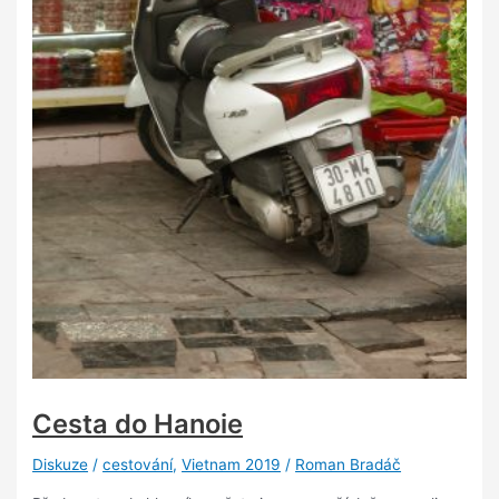
Cesta do Hanoie
Diskuze
/
cestování
,
Vietnam 2019
/
Roman Bradáč