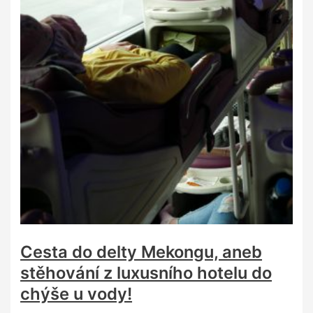
Cesta do delty Mekongu, aneb
stěhování z luxusního hotelu do
chýše u vody!