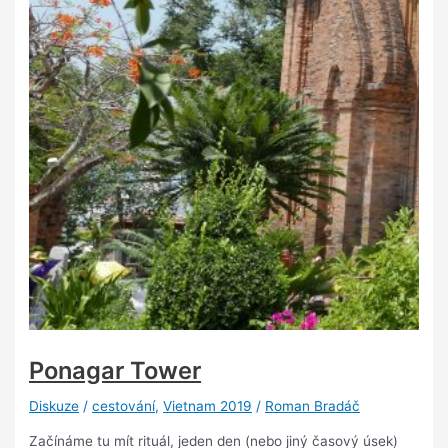
Ponagar Tower
Diskuze
/
cestování
,
Vietnam 2019
/
Roman Bradáč
Začínáme tu mít rituál, jeden den (nebo jiný časový úsek)