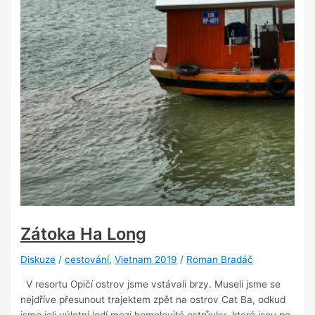
Zátoka Ha Long
Diskuze
/
cestování
,
Vietnam 2019
/
Roman Bradáč
V resortu Opičí ostrov jsme vstávali brzy. Museli jsme se
nejdříve přesunout trajektem zpět na ostrov Cat Ba, odkud
jsme jeli výletní lodí mezi homolovité ostrůvky, které jsou po