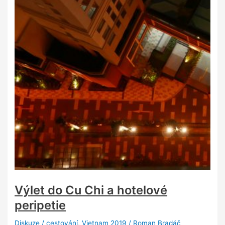
Výlet do Cu Chi a hotelové
peripetie
Diskuze
/
cestování
,
Vietnam 2019
/
Roman Bradáč