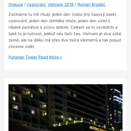
Diskuze
/
cestování
,
Vietnam 2019
/
Roman Bradáč
Začínáme tu mít rituál, jeden den (nebo jiný časový úsek)
cestování, jeden den obhlídka místa, jeden den výlet k
nějaké památce a znovu dokola. Celkem se to osvědčilo a
také to je nutnost, jelikož nás tlačí čas. Vietnam je sice úzká
země, ale na délku má přes dva tisíce kilometrů a tak pokud
chceme vidět
Ponagar Tower
Read More »