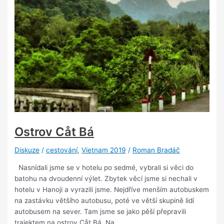
Ostrov Cåt Bá
Diskuze
/
cestování
,
Vietnam 2019
/
Roman Bradáč
Nasnídali jsme se v hotelu po sedmé, vybrali si věci do
batohu na dvoudenní výlet. Zbytek věcí jsme si nechali v
hotelu v Hanoji a vyrazili jsme. Nejdříve menším autobuskem
na zastávku většího autobusu, poté ve větší skupině lidí
autobusem na sever. Tam jsme se jako pěší přepravili
trajektem na ostrov Cåt Bá. Na