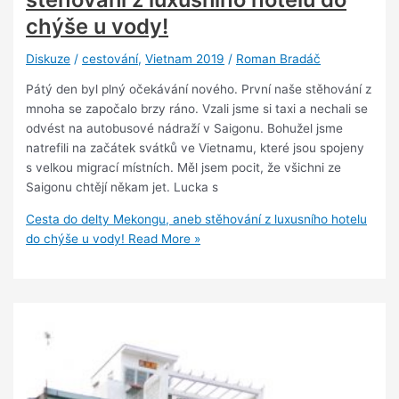
chýše u vody!
Diskuze
/
cestování
,
Vietnam 2019
/
Roman Bradáč
Pátý den byl plný očekávání nového. První naše stěhování z
mnoha se započalo brzy ráno. Vzali jsme si taxi a nechali se
odvést na autobusové nádraží v Saigonu. Bohužel jsme
natrefili na začátek svátků ve Vietnamu, které jsou spojeny
s velkou migrací místních. Měl jsem pocit, že všichni ze
Saigonu chtějí někam jet. Lucka s
Cesta do delty Mekongu, aneb stěhování z luxusního hotelu
do chýše u vody!
Read More »