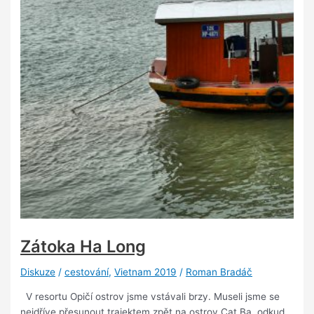
Zátoka Ha Long
Diskuze
/
cestování
,
Vietnam 2019
/
Roman Bradáč
V resortu Opičí ostrov jsme vstávali brzy. Museli jsme se
nejdříve přesunout trajektem zpět na ostrov Cat Ba, odkud