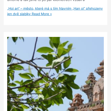
„Hoi an“ – město, které má s tím hlavním „Han oi“ přehozeny
jen dvě slabiky
Read More »