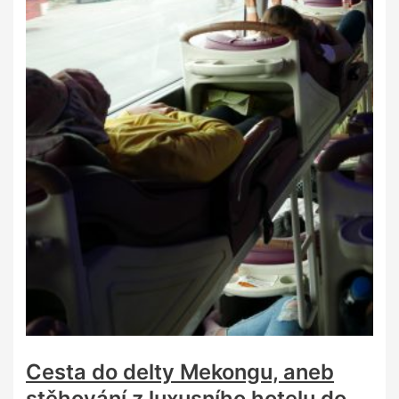
Cesta do delty Mekongu, aneb
stěhování z luxusního hotelu do