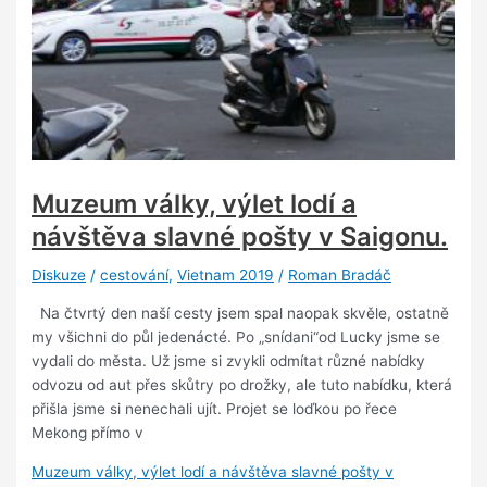
Muzeum války, výlet lodí a
návštěva slavné pošty v Saigonu.
Diskuze
/
cestování
,
Vietnam 2019
/
Roman Bradáč
Na čtvrtý den naší cesty jsem spal naopak skvěle, ostatně
my všichni do půl jedenácté. Po „snídani“od Lucky jsme se
vydali do města. Už jsme si zvykli odmítat různé nabídky
odvozu od aut přes skůtry po drožky, ale tuto nabídku, která
přišla jsme si nenechali ujít. Projet se loďkou po řece
Mekong přímo v
Muzeum války, výlet lodí a návštěva slavné pošty v