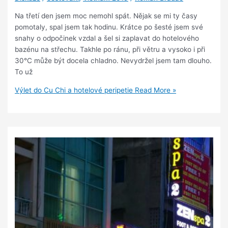
Na třetí den jsem moc nemohl spát. Nějak se mi ty časy
pomotaly, spal jsem tak hodinu. Krátce po šesté jsem své
snahy o odpočinek vzdal a šel si zaplavat do hotelového
bazénu na střechu. Takhle po ránu, při větru a vysoko i při
30°C může být docela chladno. Nevydržel jsem tam dlouho.
To už
Výlet do Cu Chi a hotelové peripetie
Read More »