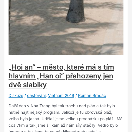
„Hoi an“ – město, které má s tím
hlavním „Han oi“ přehozeny jen
dvě slabiky
Diskuze
/
cestování
,
Vietnam 2019
/
Roman Bradáč
Další den v Nha Trang byl tak trochu nad plán a tak bylo
nutné najít nějaký program. Jelikož je tu obrovská pláž,
volba byla jasná. Udělali jsme velkou procházku po pláži. Má
cca 7km a tak jsme šli kam až nám síly stačily. Vedro bylo
úmorné a tak jsme to po pár kilometrech vzdali a