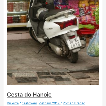
Cesta do Hanoie
Diskuze
/
cestování
,
Vietnam 2019
/
Roman Bradáč