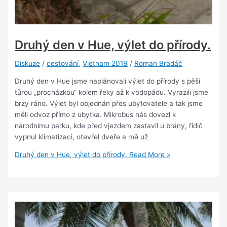
Druhý den v Hue, výlet do přírody.
Diskuze
/
cestování
,
Vietnam 2019
/
Roman Bradáč
Druhý den v Hue jsme naplánovali výlet do přírody s pěší
tůrou „procházkou“ kolem řeky až k vodopádu. Vyrazili jsme
brzy ráno. Výlet byl objednán přes ubytovatele a tak jsme
měli odvoz přímo z ubytka. Mikrobus nás dovezl k
národnímu parku, kde před vjezdem zastavil u brány, řidič
vypnul klimatizaci, otevřel dveře a mě už
Druhý den v Hue, výlet do přírody.
Read More »