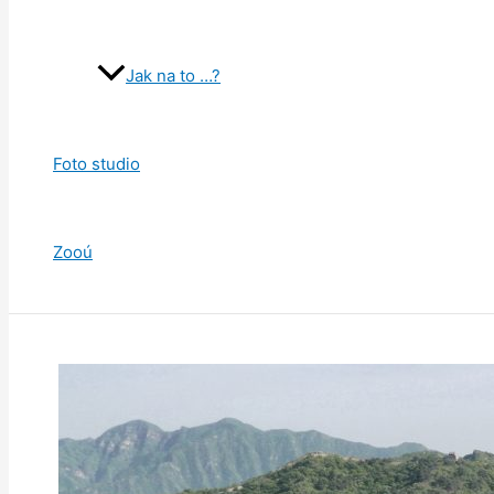
Jak na to …?
Foto studio
Zooú