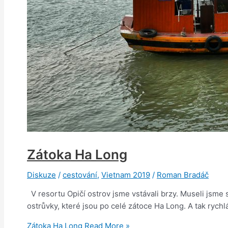
Zátoka Ha Long
Diskuze
/
cestování
,
Vietnam 2019
/
Roman Bradáč
V resortu Opičí ostrov jsme vstávali brzy. Museli jsme 
ostrůvky, které jsou po celé zátoce Ha Long. A tak rychlá
Zátoka Ha Long
Read More »