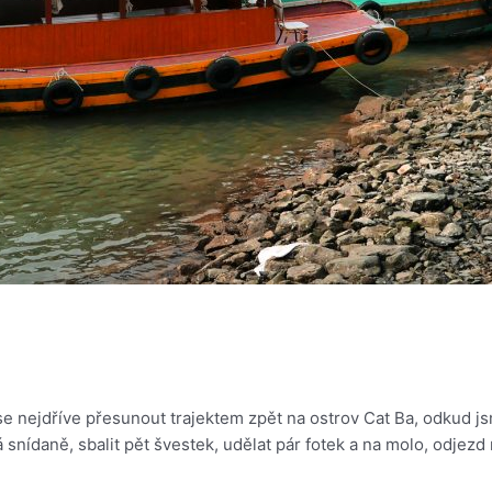
se nejdříve přesunout trajektem zpět na ostrov Cat Ba, odkud jsm
 snídaně, sbalit pět švestek, udělat pár fotek a na molo, odjezd 